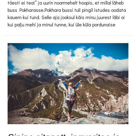
tõesti ei tea!” ja uurin noormehelt hoopis, et millal läheb
buss Pokharasse.Pokhara bussi tuli pingil istudes oodata
kauem kui tund. Selle aja jooksul käis minu juurest läbi oi
kui palju mehi ja minul tunne, kui üle küla pordunaise