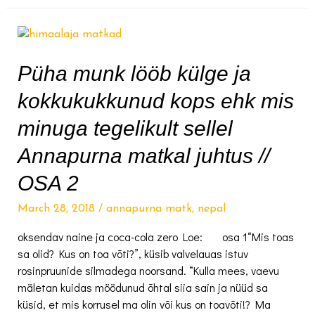
Püha munk lööb külge ja
kokkukukkunud kops ehk mis
minuga tegelikult sellel
Annapurna matkal juhtus //
OSA 2
March 28, 2018
/
annapurna matk
,
nepal
oksendav naine ja coca-cola zero Loe: osa 1“Mis toas
sa olid? Kus on toa võti?”, küsib valvelauas istuv
rosinpruunide silmadega noorsand. “Kulla mees, vaevu
mäletan kuidas möödunud õhtal siia sain ja nüüd sa
küsid, et mis korrusel ma olin või kus on toavõti!? Ma