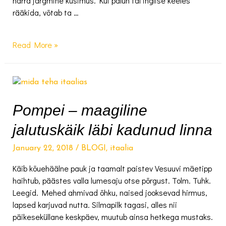
härra järgmine küsimus. Kui palun tal inglise keeles
rääkida, võtab ta …
Fotolugu
Read More »
Veneetsiast:
üle
silla
karnevalini
ja
Pompei – maagiline
mööda
jalutuskäik läbi kadunud linna
kanalit
gelatoni
January 22, 2018
/
BLOGI
,
itaalia
Käib kõuehäälne pauk ja taamalt paistev Vesuuvi mäetipp
haihtub, päästes valla lumesaju otse põrgust. Tolm. Tuhk.
Leegid. Mehed ahmivad õhku, naised jooksevad hirmus,
lapsed karjuvad nutta. Silmapilk tagasi, alles nii
päikeseküllane keskpäev, muutub ainsa hetkega mustaks.