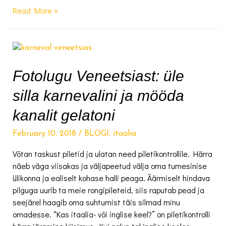
Sinine
Read More »
sitapott,
ingveritee
ja
hallutsinatsioonid
ehk
Fotolugu Veneetsiast: üle
mis
silla karnevalini ja mööda
minuga
tegelikult
kanalit gelatoni
sellel
Annapurna
February 10, 2018
/
BLOGI
,
itaalia
matkal
Võtan taskust piletid ja ulatan need piletikontrollile. Härra
juhtus
näeb väga viisakas ja väljapeetud välja oma tumesinise
//
ülikonna ja ealiselt kohase halli peaga. Äärmiselt hindava
OSA
pilguga uurib ta meie rongipileteid, siis raputab pead ja
1
seejärel haagib oma suhtumist täis silmad minu
omadesse. “Kas itaalia- või inglise keel?” on piletikontrolli