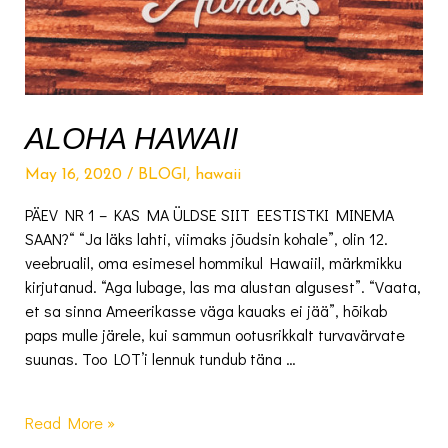
ALOHA HAWAII
May 16, 2020
/
BLOGI
,
hawaii
PÄEV NR 1 – KAS MA ÜLDSE SIIT EESTISTKI MINEMA
SAAN?“ “Ja läks lahti, viimaks jõudsin kohale”, olin 12.
veebrualil, oma esimesel hommikul Hawaiil, märkmikku
kirjutanud. “Aga lubage, las ma alustan algusest”. “Vaata,
et sa sinna Ameerikasse väga kauaks ei jää”, hõikab
paps mulle järele, kui sammun ootusrikkalt turvavärvate
suunas. Too LOT’i lennuk tundub täna …
ALOHA
Read More »
HAWAII