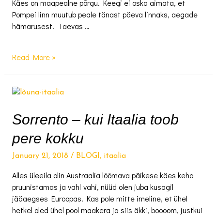
Käes on maapealne põrgu. Keegi ei oska aimata, et
Pompei linn muutub peale tänast päeva linnaks, aegade
hämarusest. Taevas …
Pompei
Read More »
–
maagiline
jalutuskäik
läbi
kadunud
Sorrento – kui Itaalia toob
linna
pere kokku
January 21, 2018
/
BLOGI
,
itaalia
Alles üleeila olin Austraalia lõõmava päikese käes keha
pruunistamas ja vahi vahi, nüüd olen juba kusagil
jääaegses Euroopas. Kas pole mitte imeline, et ühel
hetkel oled ühel pool maakera ja siis äkki, boooom, justkui