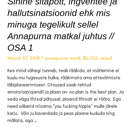
Sinine sitapott, ingveritee ja
hallutsinatsioonid ehk mis
minuga tegelikult sellel
Annapurna matkal juhtus //
OSA 1
March 27, 2018
/
annapurna matk
,
BLOGI
,
nepal
Kes mind vähegi tunneb, teab rääkida, et mõtlemine ei
kuulu mu tugevuste hulka, rääkimata oma ettevõtmiste
läbiplaneerimisest. Otsused saab tehtud
emotsiooniajendil ja plaan on- no plan is the best plan. Ja
seda väga lihtsal põhjusel, plaanid lihtsalt ei tööta. Ega
need sõberid niisama “you fucking hippie” mulle järele
karju. Võin ju kavandada ja peas plaane kududa ning
möllata, aga …