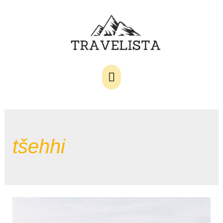
Main
Menu
tšehhi