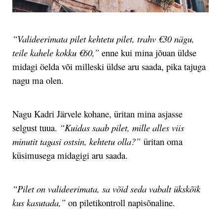
“Valideerimata pilet kehtetu pilet, trahv €30 nägu,
teile kahele kokku €60,”
enne kui mina jõuan üldse
midagi öelda või milleski üldse aru saada, pika tajuga
nagu ma olen.
Nagu Kadri Järvele kohane, üritan mina asjasse
selgust tuua.
“Kuidas saab pilet, mille alles viis
minutit tagasi ostsin, kehtetu olla?”
üritan oma
küsimusega midagigi aru saada.
“Pilet on valideerimata, sa võid seda vabalt ükskõik
kus kasutada,”
on piletikontroll napisõnaline.