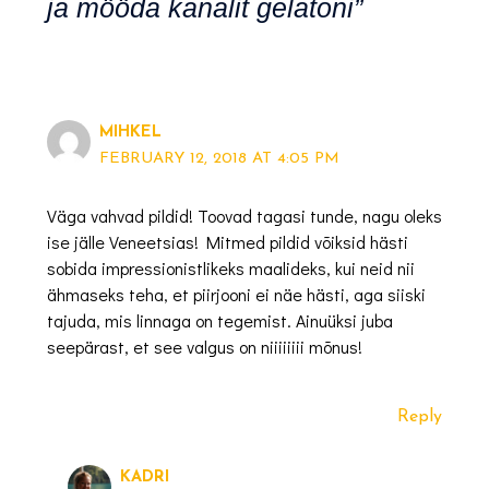
ja mööda kanalit gelatoni”
MIHKEL
FEBRUARY 12, 2018 AT 4:05 PM
Väga vahvad pildid! Toovad tagasi tunde, nagu oleks
ise jälle Veneetsias! Mitmed pildid võiksid hästi
sobida impressionistlikeks maalideks, kui neid nii
ähmaseks teha, et piirjooni ei näe hästi, aga siiski
tajuda, mis linnaga on tegemist. Ainuüksi juba
seepärast, et see valgus on niiiiiiii mõnus!
Reply
KADRI