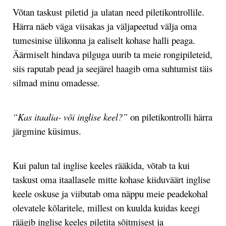
Võtan taskust piletid ja ulatan need piletikontrollile.
Härra näeb väga viisakas ja väljapeetud välja oma
tumesinise ülikonna ja ealiselt kohase halli peaga.
Äärmiselt hindava pilguga uurib ta meie rongipileteid,
siis raputab pead ja seejärel haagib oma suhtumist täis
silmad minu omadesse.
“Kas itaalia- või inglise keel?”
on piletikontrolli härra
järgmine küsimus.
Kui palun tal inglise keeles rääkida, võtab ta kui
taskust oma itaallasele mitte kohase kiiduväärt inglise
keele oskuse ja viibutab oma näppu meie peadekohal
olevatele kõlaritele, millest on kuulda kuidas keegi
räägib inglise keeles piletita sõitmisest ja