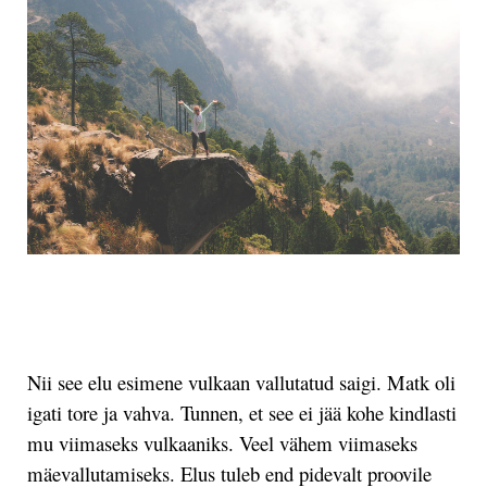
.
Nii see elu esimene vulkaan vallutatud saigi. Matk oli
igati tore ja vahva. Tunnen, et see ei jää kohe kindlasti
mu viimaseks vulkaaniks. Veel vähem viimaseks
mäevallutamiseks. Elus tuleb end pidevalt proovile