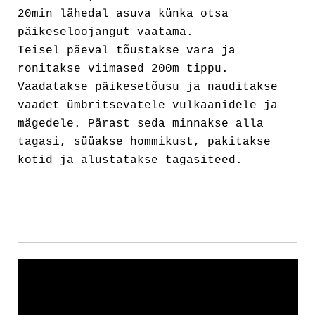
20min lähedal asuva künka otsa
päikeseloojangut vaatama.
Teisel päeval tõustakse vara ja
ronitakse viimased 200m tippu.
Vaadatakse päikesetõusu ja nauditakse
vaadet ümbritsevatele vulkaanidele ja
mägedele. Pärast seda minnakse alla
tagasi, süüakse hommikust, pakitakse
kotid ja alustatakse tagasiteed.
.