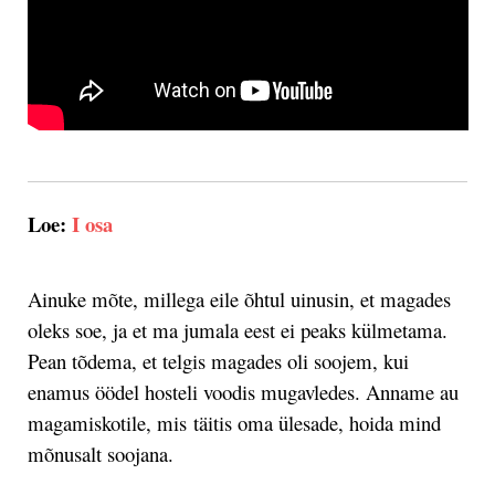
Loe:
I osa
Ainuke mõte, millega eile õhtul uinusin, et magades
oleks soe, ja et ma jumala eest ei peaks külmetama.
Pean tõdema, et telgis magades oli soojem, kui
enamus öödel hosteli voodis mugavledes. Anname au
magamiskotile, mis täitis oma ülesade, hoida mind
mõnusalt soojana.