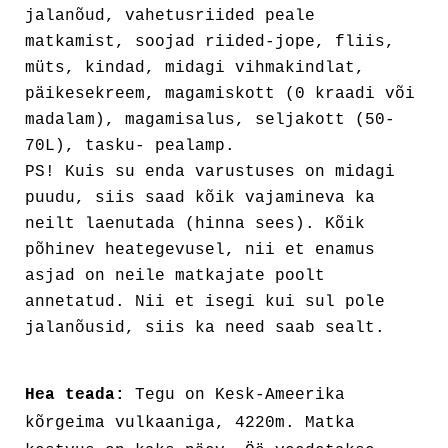
jalanõud, vahetusriided peale
matkamist, soojad riided-jope, fliis,
müts, kindad, midagi vihmakindlat,
päikesekreem, magamiskott (0 kraadi või
madalam), magamisalus, seljakott (50-
70L), tasku- pealamp.
PS! Kuis su enda varustuses on midagi
puudu, siis saad kõik vajamineva ka
neilt laenutada (hinna sees). Kõik
põhinev heategevusel, nii et enamus
asjad on neile matkajate poolt
annetatud. Nii et isegi kui sul pole
jalanõusid, siis ka need saab sealt.
Hea teada:
Tegu on Kesk-Ameerika
kõrgeima vulkaaniga, 4220m. Matka