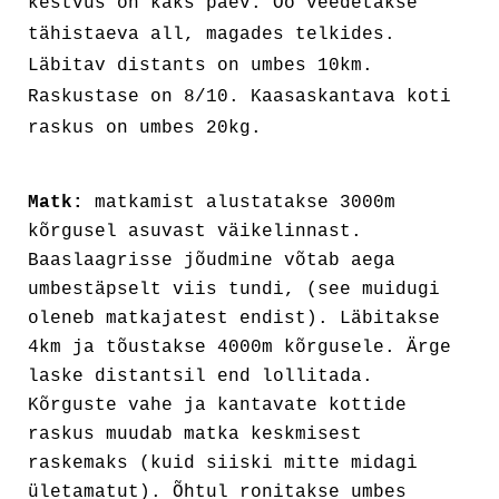
kestvus on kaks päev. Öö veedetakse
tähistaeva all, magades telkides.
Läbitav distants on umbes 10km.
Raskustase on 8/10. Kaasaskantava koti
raskus on umbes 20kg.
Matk:
matkamist alustatakse 3000m
kõrgusel asuvast väikelinnast.
Baaslaagrisse jõudmine võtab aega
umbestäpselt viis tundi, (see muidugi
oleneb matkajatest endist). Läbitakse
4km ja tõustakse 4000m kõrgusele. Ärge
laske distantsil end lollitada.
Kõrguste vahe ja kantavate kottide
raskus muudab matka keskmisest
raskemaks (kuid siiski mitte midagi
ületamatut). Õhtul ronitakse umbes