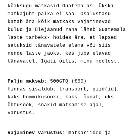
kõiksugu matkasid Guatemalas. Ükski
matkajuht palka ei saa. Osalustasu
katab ära kõik matkaks vajaminevad
kulud ja ülejäänud raha läheb Guatemala
laste tarbeks- hoides ära, et lapsed
satuksid tänavatele elama või siis
nende laste jaoks, kes juba elavad
tänavatel. Igati õilis, minu meelest.
Palju maksab:
500GTQ (€60)
Hinnas sisaldub: transport, giid(id),
kaks hommikusööki, kaks lõunat, üks
õhtusöök, snäkid matkamise ajal,
varustus.
Vajaminev varustus:
matkariided ja -