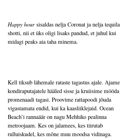
.
H
appy hour
sisaldas nelja Coronat ja nelja tequila
shotti, nii et üks oligi lisaks pandud, et juhul kui
midagi peaks aia taha minema.
.
Kell tiksub lähemale rataste tagastus ajale. Ajame
kondiraputajatele hääled sisse ja kruiisime mööda
promenaadi tagasi. Proovime rattapoodi jõuda
vigastamata endid, kui ka kaasliiklejaid. Ocean
Beach’i rannaäär on nagu Mehhiko pealinna
metroojaam. Kes on jalamees, kes tiirutab
rulluiskudel, kes mõne muu moodsa vidinaga.