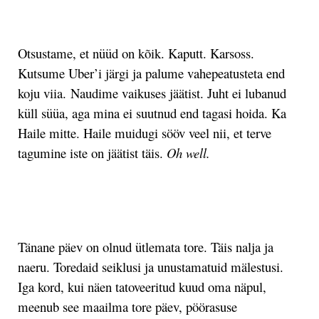
.
Otsustame, et nüüd on kõik. Kaputt. Karsoss.
Kutsume Uber’i järgi ja palume vahepeatusteta end
koju viia.
Naudime vaikuses jäätist. Juht ei lubanud
küll süüa, aga mina ei suutnud end tagasi hoida. Ka
Haile mitte. Haile muidugi sööv veel nii, et terve
tagumine iste on jäätist täis.
Oh well.
.
Tänane päev on olnud ütlemata tore. Täis nalja ja
naeru. Toredaid seiklusi ja unustamatuid mälestusi.
Iga kord, kui näen tatoveeritud kuud oma näpul,
meenub see maailma tore päev, pöörasuse