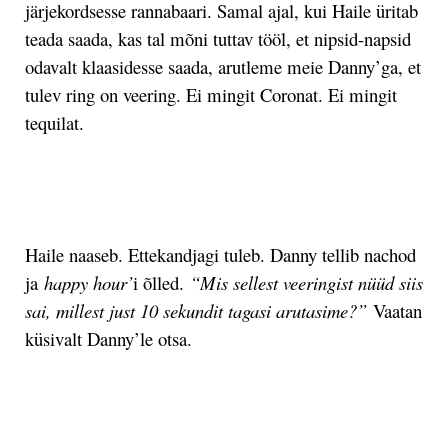
järjekordsesse rannabaari. Samal ajal, kui Haile üritab
teada saada, kas tal mõni tuttav tööl, et nipsid-napsid
odavalt klaasidesse saada, arutleme meie Danny’ga, et
tulev ring on veering. Ei mingit Coronat. Ei mingit
tequilat.
.
Haile naaseb. Ettekandjagi tuleb. Danny tellib nachod
ja
happy hour’
i õlled.
“Mis sellest veeringist nüüd siis
sai, millest just 10 sekundit tagasi arutasime?”
Vaatan
küsivalt Danny’le otsa.
.