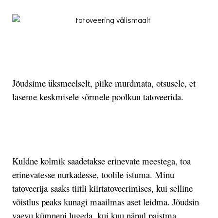
.
Jõudsime üksmeelselt, piike murdmata, otsusele, et
laseme keskmisele sõrmele poolkuu tatoveerida.
.
Kuldne kolmik saadetakse erinevate meestega, toa
erinevatesse nurkadesse, toolile istuma. Minu
tatoveerija saaks tiitli kiirtatoveerimises, kui selline
võistlus peaks kunagi maailmas aset leidma. Jõudsin
vaevu kümneni lugeda, kui kuu näpul paistma