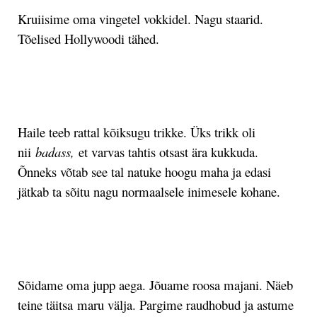
Kruiisime oma vingetel vokkidel. Nagu staarid.
Tõelised Hollywoodi tähed.
.
Haile teeb rattal kõiksugu trikke. Üks trikk oli
nii
badass,
et varvas tahtis otsast ära kukkuda.
Õnneks võtab see tal natuke hoogu maha ja edasi
jätkab ta sõitu nagu normaalsele inimesele kohane.
.
Sõidame oma jupp aega. Jõuame roosa majani. Näeb
teine täitsa maru välja. Pargime raudhobud ja astume