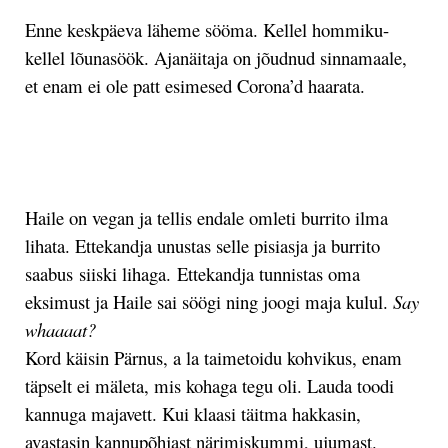
Enne keskpäeva läheme sööma. Kellel hommiku-
kellel lõunasöök. Ajanäitaja on jõudnud sinnamaale,
et enam ei ole patt esimesed Corona’d haarata.
.
Haile on vegan ja tellis endale omleti burrito ilma
lihata. Ettekandja unustas selle pisiasja ja burrito
saabus siiski lihaga. Ettekandja tunnistas oma
eksimust ja Haile sai söögi ning joogi maja kulul.
Say
whaaaat?
Kord käisin Pärnus, a la taimetoidu kohvikus, enam
täpselt ei mäleta, mis kohaga tegu oli. Lauda toodi
kannuga majavett. Kui klaasi täitma hakkasin,
avastasin kannupõhjast närimiskummi, ujumast.