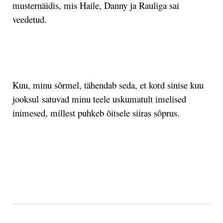
musternäidis, mis Haile, Danny ja Rauliga sai
veedetud.
.
Kuu, minu sõrmel, tähendab seda, et kord sinise kuu
jooksul satuvad minu teele uskumatult imelised
inimesed, millest puhkeb õitsele siiras sõprus.
.
.