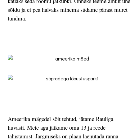
kauaks seda rõõmu jätkubki. Õnneks teeme ainult ühe
sõidu ja ei pea halvaks minema südame pärast muret
tundma.
.
.
Ameerika mägedel sõit tehtud, jätame Rauliga
hüvasti. Meie aga jätkame oma 13 ja reede
tähistamist. Järgmiseks on plaan laenutada ranna