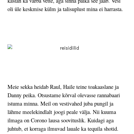
kastan ka varba vette, aga sinna paika see jääb. Vesi
oli üle keskmise külm ja talisuplust mina ei harrasta.
.
.
Meie sekka heidab Raul, Haile teine toakaaslane ja
Danny peika. Otsustame kõrval olevasse rannabaari
istuma minna. Meil on vestivahed juba pungil ja
lähme meelekindlalt
joogi peale välja. Nii kuuma
ilmaga on Corono lausa soovituslik. Kuidagi aga
juhtub, et korraga ilmuvad lauale ka tequila shotid.