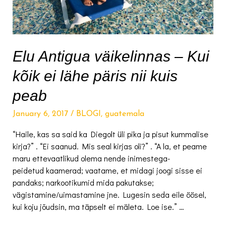
Elu Antigua väikelinnas – Kui
kõik ei lähe päris nii kuis
peab
January 6, 2017
/
BLOGI
,
guatemala
“Haile, kas sa said ka Diegolt üli pika ja pisut kummalise
kirja?” . “Ei saanud. Mis seal kirjas oli?” . “A la, et peame
maru ettevaatlikud olema nende inimestega-
peidetud kaamerad; vaatame, et midagi joogi sisse ei
pandaks; narkootikumid mida pakutakse;
vägistamine/uimastamine jne. Lugesin seda eile öösel,
kui koju jõudsin, ma täpselt ei mäleta. Loe ise.” …