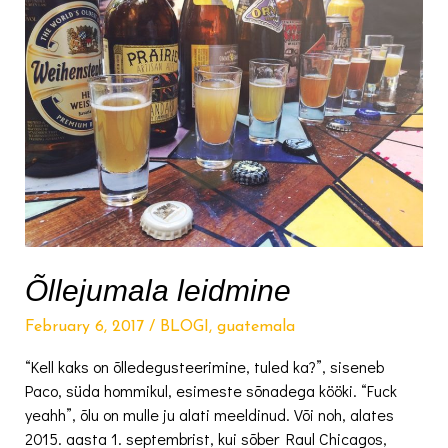
Õllejumala leidmine
February 6, 2017
/
BLOGI
,
guatemala
“Kell kaks on õlledegusteerimine, tuled ka?”, siseneb
Paco, süda hommikul, esimeste sõnadega kööki. “Fuck
yeahh”, õlu on mulle ju alati meeldinud. Või noh, alates
2015. aasta 1. septembrist, kui sõber Raul Chicagos,