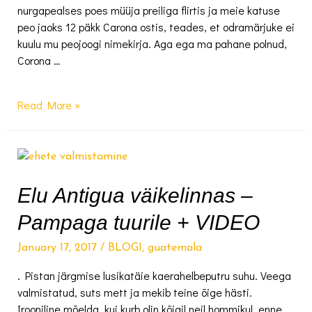
nurgapealses poes müüja preiliga flirtis ja meie katuse
peo jaoks 12 päkk Carona ostis, teades, et odramärjuke ei
kuulu mu peojoogi nimekirja. Aga ega ma pahane polnud,
Corona …
Õllejumala
Read More »
leidmine
Elu Antigua väikelinnas –
Pampaga tuurile + VIDEO
January 17, 2017
/
BLOGI
,
guatemala
. Pistan järgmise lusikatäie kaerahelbeputru suhu. Veega
valmistatud, suts mett ja mekib teine õige hästi.
Irooniline mõelda, kui kurb olin kõigil neil hommikul, enne