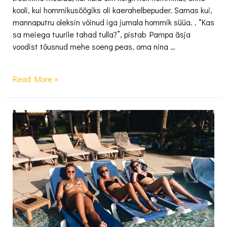
kooli, kui hommikusöögiks oli kaerahelbepuder. Samas kui,
mannaputru oleksin võinud iga jumala hommik süüa. . “Kas
sa meiega tuurile tahad tulla?”, pistab Pampa äsja
voodist tõusnud mehe soeng peas, oma nina …
Elu
Read More »
Antigua
väikelinnas
–
Pampaga
tuurile
+
VIDEO