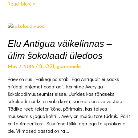
Livingston’is
Read More »
Kariibi
õhku
hingamas
+
VIDEO
Elu Antigua väikelinnas –
ülim šokolaadi üledoos
May 3, 2016
/
BLOGI
,
guatemala
Päev on ilus. Päikegi paistab. Ega Antigualt ei saaks
midagi lahjemat oodatagi. Kõnnime Avery’ga
šokolaadimuuseumist sisse. Uurides kas tänaseks
šokolaadituuriks on vabu kohti, saame ebaleva vastuse.
Tädike teeb telefonikõne, pärimaks, kas teises
muuseumis jagub kohti. . Avery on muidu tore tüdruk. Pärit
on ta Ameerikast. Suurlinna tšikk, aga ega ta upsakas ei
ole. Viimased aastad on ta …