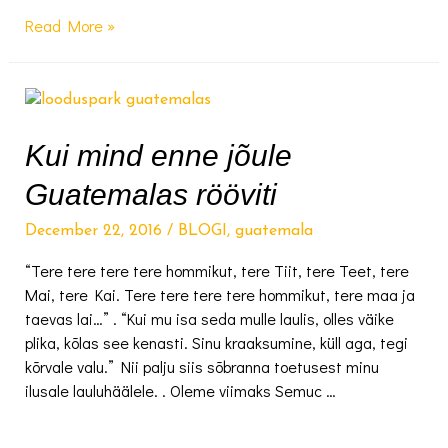
Elu
Read More »
Antigua
väikelinnas
–
Kui
kõik
Kui mind enne jõule
ei
Guatemalas rööviti
lähe
päris
December 22, 2016
/
BLOGI
,
guatemala
nii
kuis
“Tere tere tere tere hommikut, tere Tiit, tere Teet, tere
peab
Mai, tere Kai. Tere tere tere tere hommikut, tere maa ja
taevas lai…” . “Kui mu isa seda mulle laulis, olles väike
plika, kõlas see kenasti. Sinu kraaksumine, küll aga, tegi
kõrvale valu.” Nii palju siis sõbranna toetusest minu
ilusale lauluhäälele. . Oleme viimaks Semuc …