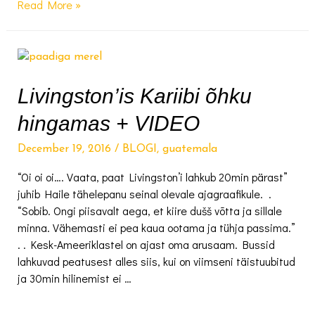
Kui
Read More »
mind
enne
jõule
Guatemalas
rööviti
Livingston’is Kariibi õhku
hingamas + VIDEO
December 19, 2016
/
BLOGI
,
guatemala
“Oi oi oi…. Vaata, paat Livingston’i lahkub 20min pärast”
juhib Haile tähelepanu seinal olevale ajagraafikule. .
“Sobib. Ongi piisavalt aega, et kiire dušš võtta ja sillale
minna. Vähemasti ei pea kaua ootama ja tühja passima.”
. . Kesk-Ameeriklastel on ajast oma arusaam. Bussid
lahkuvad peatusest alles siis, kui on viimseni täistuubitud
ja 30min hilinemist ei …