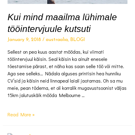
Kui mind maailma lühimale
tööintervjuule kutsuti
January 9, 2018
/
austraalia
,
BLOGI
Sellest on pea kuus aastat möödas, kui viimati
tööintervjuul käisin. Seal käisin ka ainult enesele
tõestamise pärast, et näha kas saan selle töö või mitte.
Aga see selleks… Nädala alguses printisin hea hunniku
CV’sid ja käisin neid linnapeal laiali jaotamas. Oh sa mu
meie, pean tõdema, et oli korralik mugavustsoonist väljas
15km jalutuskäik mööda Melbourne …
Kui
Read More »
mind
maailma