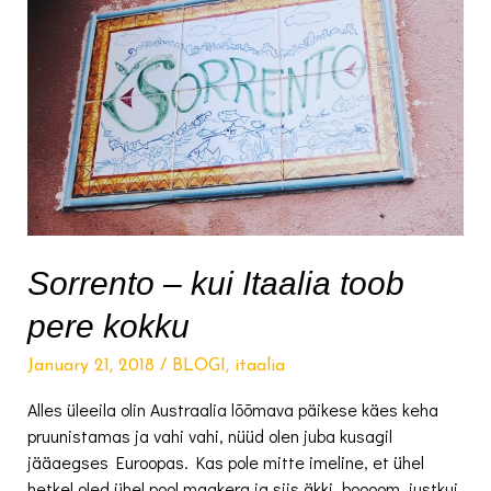
Sorrento – kui Itaalia toob
pere kokku
January 21, 2018
/
BLOGI
,
itaalia
Alles üleeila olin Austraalia lõõmava päikese käes keha
pruunistamas ja vahi vahi, nüüd olen juba kusagil
jääaegses Euroopas. Kas pole mitte imeline, et ühel
hetkel oled ühel pool maakera ja siis äkki, boooom, justkui