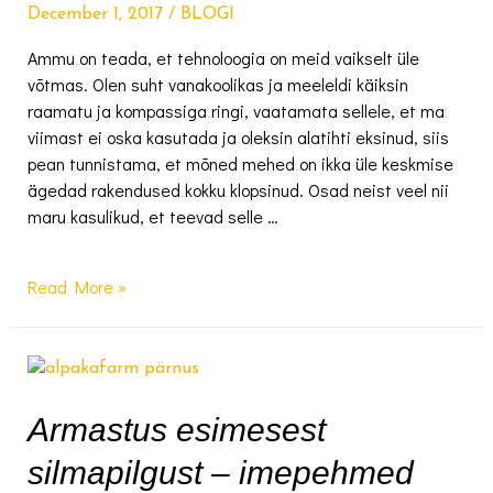
December 1, 2017
/
BLOGI
Ammu on teada, et tehnoloogia on meid vaikselt üle
võtmas. Olen suht vanakoolikas ja meeleldi käiksin
raamatu ja kompassiga ringi, vaatamata sellele, et ma
viimast ei oska kasutada ja oleksin alatihti eksinud, siis
pean tunnistama, et mõned mehed on ikka üle keskmise
ägedad rakendused kokku klopsinud. Osad neist veel nii
maru kasulikud, et teevad selle …
10
Read More »
reisiäppi,
mida
iga
endast
lugupidav
Armastus esimesest
reisisell
silmapilgust – imepehmed
peaks