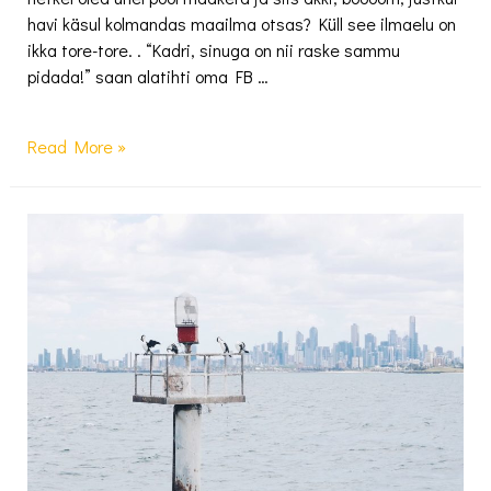
havi käsul kolmandas maailma otsas? Küll see ilmaelu on
ikka tore-tore. . “Kadri, sinuga on nii raske sammu
pidada!” saan alatihti oma FB …
Sorrento
Read More »
–
kui
Itaalia
toob
pere
kokku