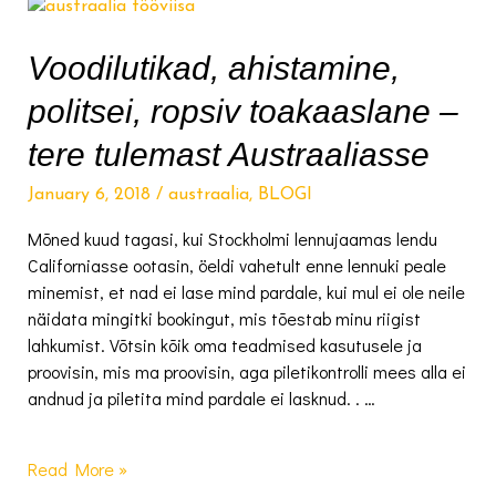
lühimale
tööintervjuule
kutsuti
Voodilutikad, ahistamine,
politsei, ropsiv toakaaslane –
tere tulemast Austraaliasse
January 6, 2018
/
austraalia
,
BLOGI
Mõned kuud tagasi, kui Stockholmi lennujaamas lendu
Californiasse ootasin, öeldi vahetult enne lennuki peale
minemist, et nad ei lase mind pardale, kui mul ei ole neile
näidata mingitki bookingut, mis tõestab minu riigist
lahkumist. Võtsin kõik oma teadmised kasutusele ja
proovisin, mis ma proovisin, aga piletikontrolli mees alla ei
andnud ja piletita mind pardale ei lasknud. . …
Voodilutikad,
Read More »
ahistamine,