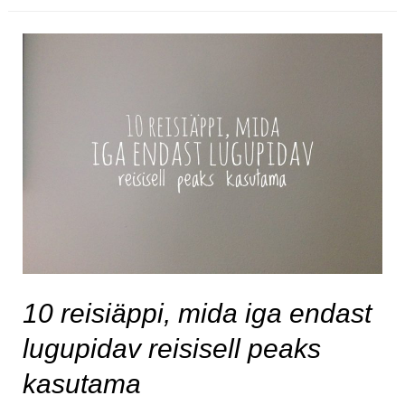
politsei,
ropsiv
toakaaslane
–
tere
tulemast
Austraaliasse
10 reisiäppi, mida iga endast
lugupidav reisisell peaks
kasutama