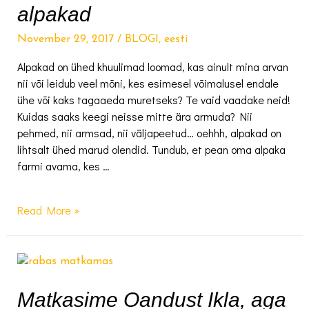
kasutama
alpakad
November 29, 2017
/
BLOGI
,
eesti
Alpakad on ühed khuulimad loomad, kas ainult mina arvan
nii või leidub veel mõni, kes esimesel võimalusel endale
ühe või kaks tagaaeda muretseks? Te vaid vaadake neid!
Kuidas saaks keegi neisse mitte ära armuda? Nii
pehmed, nii armsad, nii väljapeetud… oehhh, alpakad on
lihtsalt ühed marud olendid. Tundub, et pean oma alpaka
farmi avama, kes …
Armastus
Read More »
esimesest
silmapilgust
–
imepehmed
alpakad
Matkasime Oandust Ikla, aga