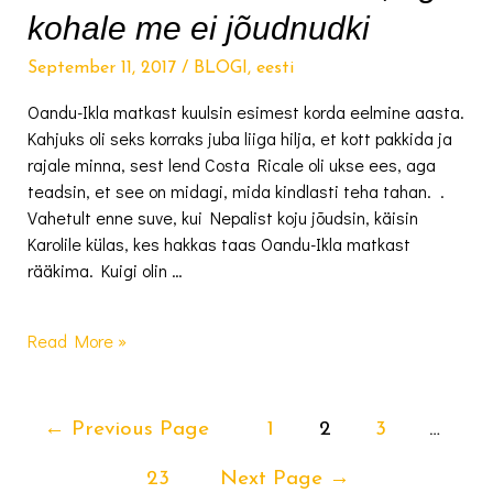
kohale me ei jõudnudki
September 11, 2017
/
BLOGI
,
eesti
Oandu-Ikla matkast kuulsin esimest korda eelmine aasta.
Kahjuks oli seks korraks juba liiga hilja, et kott pakkida ja
rajale minna, sest lend Costa Ricale oli ukse ees, aga
teadsin, et see on midagi, mida kindlasti teha tahan. .
Vahetult enne suve, kui Nepalist koju jõudsin, käisin
Karolile külas, kes hakkas taas Oandu-Ikla matkast
rääkima. Kuigi olin …
Matkasime
Read More »
Oandust
Ikla,
aga
Posts
←
Previous Page
1
2
3
…
kohale
navigation
me
23
Next Page
→