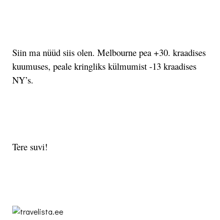
.
Siin ma nüüd siis olen.
Melbourne pea +30. kraadises
kuumuses, peale kringliks külmumist -13 kraadises
NY’s.
.
Tere suvi!
.