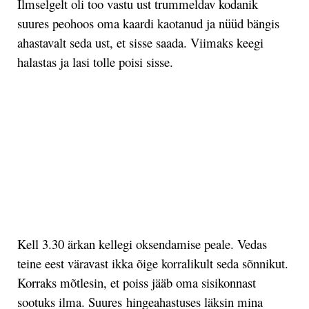
Ilmselgelt oli too vastu ust trummeldav kodanik
suures peohoos oma kaardi kaotanud ja nüüd bängis
ahastavalt seda ust, et sisse saada. Viimaks keegi
halastas ja lasi tolle poisi sisse.
.
.
Kell 3.30 ärkan kellegi oksendamise peale. Vedas
teine eest väravast ikka õige korralikult seda sõnnikut.
Korraks mõtlesin, et poiss jääb oma sisikonnast
sootuks ilma. Suures
hingeahastuses
läksin mina