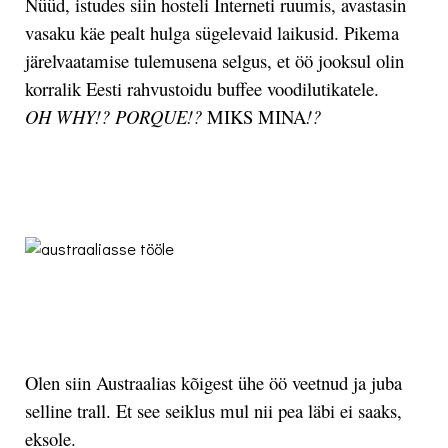
Nüüd, istudes siin hosteli Interneti ruumis, avastasin
vasaku käe pealt hulga sügelevaid laikusid. Pikema
järelvaatamise tulemusena selgus, et öö jooksul olin
korralik Eesti rahvustoidu buffee voodilutikatele.
OH WHY!? PORQUE!?
MIKS MINA
!?
.
.
Olen siin Austraalias kõigest ühe öö veetnud ja juba
selline trall.
Et see seiklus mul nii pea läbi ei saaks,
eksole.