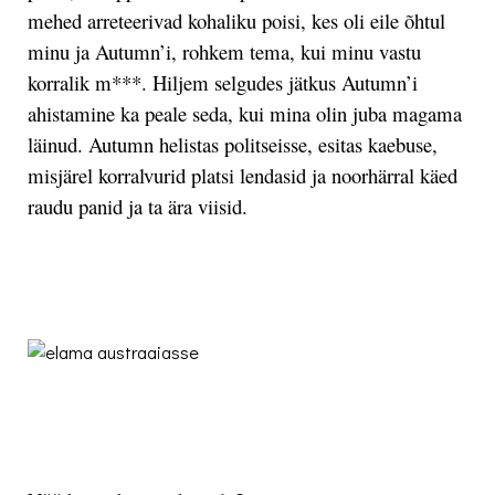
mehed arreteerivad kohaliku poisi, kes oli eile õhtul
minu ja Autumn’i, rohkem tema, kui minu vastu
korralik m***. Hiljem selgudes jätkus Autumn’i
ahistamine ka peale seda, kui mina olin juba magama
läinud. Autumn helistas politseisse, esitas kaebuse,
misjärel korralvurid platsi lendasid ja noorhärral käed
raudu panid ja ta ära viisid.
.
.