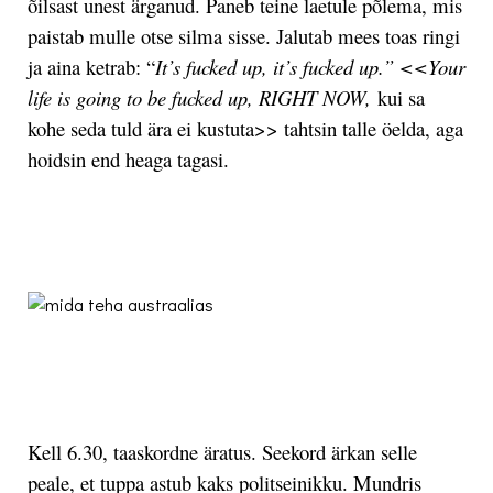
õilsast unest ärganud. Paneb teine laetule põlema, mis
paistab mulle otse silma sisse. Jalutab mees toas ringi
ja aina ketrab: “
It’s fucked up, it’s fucked up.” <<Your
life is going to be fucked up, RIGHT NOW,
kui sa
kohe seda tuld ära ei kustuta>> tahtsin talle öelda, aga
hoidsin end heaga tagasi.
.
.
Kell 6.30, taaskordne äratus. Seekord ärkan selle
peale, et tuppa astub kaks politseinikku. Mundris