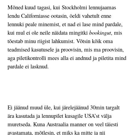
Mõned kuud tagasi, kui Stockholmi lennujaamas
lendu Californiasse ootasin, öeldi vahetult enne
lennuki peale minemist, et nad ei lase mind pardale,
kui mul ei ole neile näidata mingitki
bookingut
, mis
tõestab minu riigist lahkumist. Võtsin kõik oma
teadmised kasutusele ja proovisin, mis ma proovisin,
aga piletikontrolli mees alla ei andnud ja piletita mind
pardale ei lasknud.
.
Ei jäänud muud üle, kui järelejäänud 30min targalt
ära kasutada ja lennupilet kusagile USA’st välja
muretseda. Kuna Austraalia manner on veel täiesti
avastamata, mõtlesin, et miks ka mitte ja nii