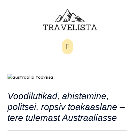
Main
Menu
Voodilutikad, ahistamine,
politsei, ropsiv toakaaslane –
tere tulemast Austraaliasse