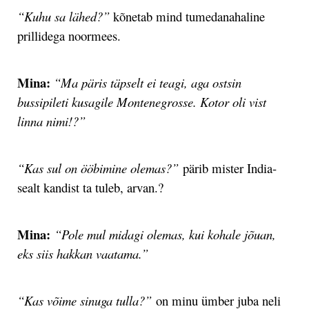
“Kuhu sa lähed?”
kõnetab mind tumedanahaline
prillidega noormees.
Mina:
“Ma päris täpselt ei teagi, aga ostsin
bussipileti kusagile Montenegrosse. Kotor oli vist
linna nimi!?”
“Kas sul on ööbimine olemas?”
pärib mister India-
sealt kandist ta tuleb, arvan.?
Mina:
“Pole mul midagi olemas, kui kohale jõuan,
eks siis hakkan vaatama.”
“Kas võime sinuga tulla?”
on minu ümber juba neli