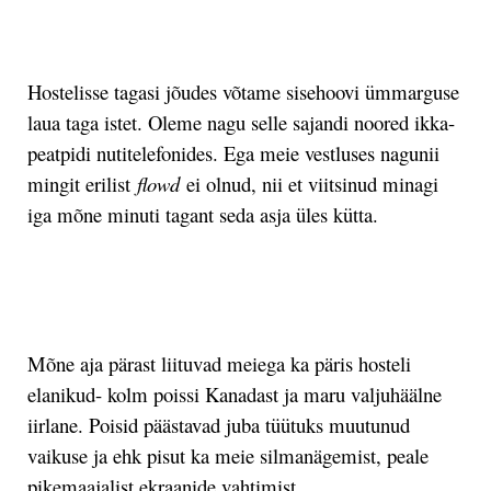
.
Hostelisse tagasi jõudes võtame sisehoovi ümmarguse
laua taga istet. Oleme nagu selle sajandi noored ikka-
peatpidi nutitelefonides. Ega meie vestluses nagunii
mingit erilist
flowd
ei olnud, nii et viitsinud minagi
iga mõne minuti tagant seda asja üles kütta.
.
Mõne aja pärast liituvad meiega ka päris hosteli
elanikud- kolm poissi Kanadast ja maru valjuhäälne
iirlane. Poisid päästavad juba tüütuks muutunud
vaikuse ja ehk pisut ka meie silmanägemist, peale
pikemaajalist ekraanide vahtimist.