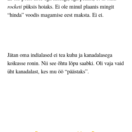
rocketi
püksis hoiaks. Ei ole minul plaanis mingit
“hinda” voodis magamise eest maksta. Ei ei.
.
Jätan oma indialased ei tea kuhu ja kanadalasega
koikusse ronin. Nii see õhtu lõpu saabki. Oli vaja vaid
üht kanadalast, kes mu öö “päästaks”.
.
.
Post