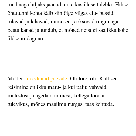
tund aega hiljaks jäänud, ei ta kas üldse tulebki. Hilise
õhtutunni kohta käib siin õige vilgas elu- bussid
tulevad ja lähevad, inimesed jooksevad ringi nagu
peata kanad ja tundub, et mõned neist ei saa ikka kohe
üldse midagi aru.
.
Mõtlen
möödunud päevale
. Oli tore, oli! Küll see
reisimine on ikka maru- ja kui palju vahvaid
mälestusi ja ägedaid inimesi, kellega loodan
tulevikus, mõnes maailma nurgas, taas kohtuda.
.