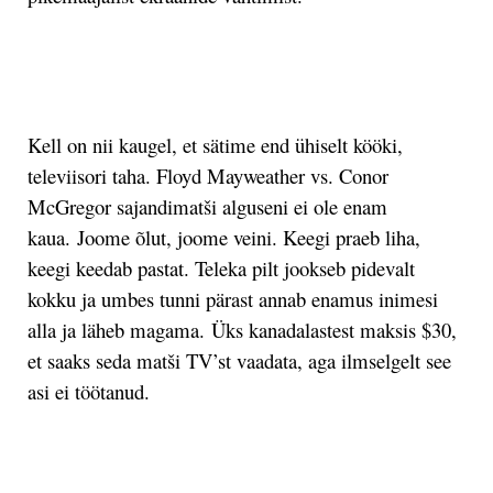
.
Kell on nii kaugel, et sätime end ühiselt kööki,
televiisori taha. Floyd Mayweather vs. Conor
McGregor sajandimatši alguseni ei ole enam
kaua.
Joome õlut, joome veini. Keegi praeb liha,
keegi keedab pastat. Teleka pilt jookseb pidevalt
kokku ja umbes tunni pärast annab enamus inimesi
alla ja läheb magama. Üks kanadalastest maksis $30,
et saaks seda matši TV’st vaadata, aga ilmselgelt see
asi ei töötanud.
.