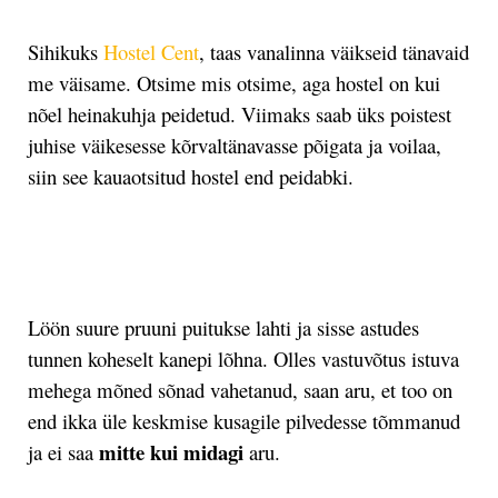
Sihikuks
Hostel Cent
, taas vanalinna väikseid tänavaid
me väisame. Otsime mis otsime, aga hostel on kui
nõel heinakuhja peidetud. Viimaks saab üks poistest
juhise väikesesse kõrvaltänavasse põigata ja voilaa,
siin see kauaotsitud hostel end peidabki.
.
Löön suure pruuni puitukse lahti ja sisse astudes
tunnen koheselt kanepi lõhna. Olles vastuvõtus istuva
mehega mõned sõnad vahetanud, saan aru, et too on
end ikka üle keskmise kusagile pilvedesse tõmmanud
mitte kui midagi
ja ei saa
aru.