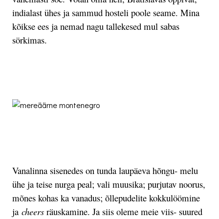
indialast ühes ja sammud hosteli poole seame. Mina
kõikse ees ja nemad nagu tallekesed mul sabas
sörkimas.
.
.
Vanalinna sisenedes on tunda laupäeva hõngu- melu
ühe ja teise nurga peal; vali muusika; purjutav noorus,
mõnes kohas ka vanadus; õllepudelite kokkulöömine
ja
cheers
räuskamine. Ja siis oleme meie viis- suured