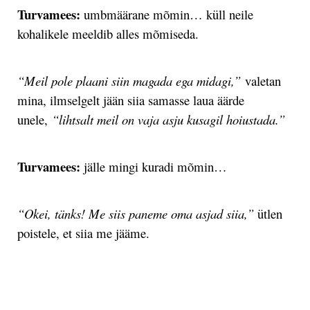
Turvamees:
umbmäärane mõmin… küll neile
kohalikele meeldib alles mõmiseda.
“Meil pole plaani siin magada ega midagi,”
valetan
mina, ilmselgelt jään siia samasse laua äärde
unele,
“lihtsalt meil on vaja asju kusagil hoiustada.”
Turvamees
:
jälle mingi kuradi mõmin…
“Okei, tänks! Me siis paneme oma asjad siia,”
ütlen
poistele, et siia me jääme.
.