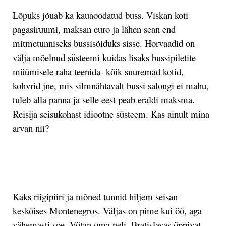
Lõpuks jõuab ka kauaoodatud buss. Viskan koti
pagasiruumi, maksan euro ja lähen sean end
mitmetunniseks bussisõiduks sisse. Horvaadid on
välja mõelnud süsteemi kuidas lisaks bussipiletite
müümisele raha teenida- kõik suuremad kotid,
kohvrid jne, mis silmnähtavalt bussi salongi ei mahu,
tuleb alla panna ja selle eest peab eraldi maksma.
Reisija seisukohast idiootne süsteem. Kas ainult mina
arvan nii?
.
Kaks riigipiiri ja mõned tunnid hiljem seisan
kesköises Montenegros. Väljas on pime kui öö, aga
vähemasti soe. Võtan oma neli, Bratislavas õppivat,