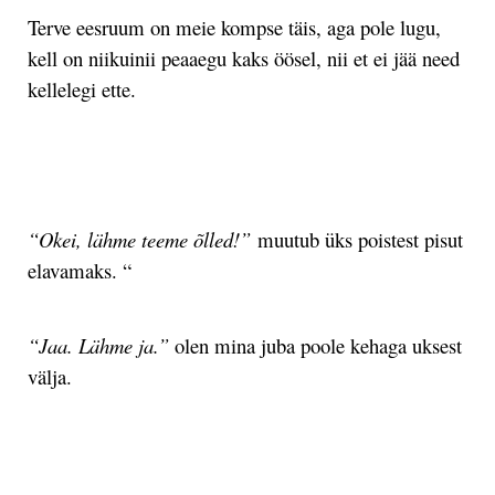
Terve eesruum on meie kompse täis, aga pole lugu,
kell on niikuinii peaaegu kaks öösel, nii et ei jää need
kellelegi ette.
.
“Okei, lähme teeme õlled!”
muutub üks poistest pisut
elavamaks. “
“Jaa. Lähme ja.”
olen mina juba poole kehaga uksest
välja.
.