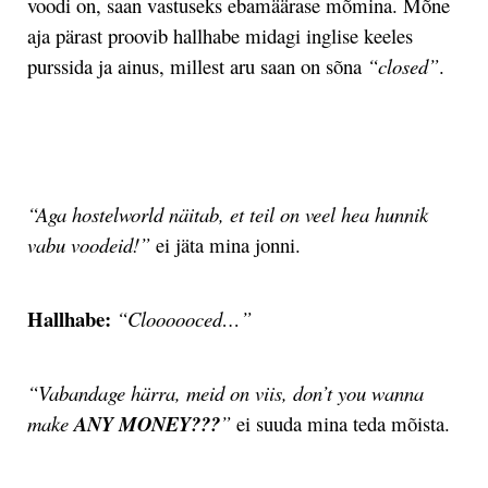
voodi on, saan vastuseks ebamäärase mõmina. Mõne
aja pärast proovib hallhabe midagi inglise keeles
purssida ja ainus, millest aru saan on sõna
“closed”
.
.
“Aga hostelworld näitab, et teil on veel hea hunnik
vabu voodeid!”
ei jäta mina jonni.
Hallhabe:
“Cloooooced…”
“Vabandage härra, meid on viis, don’t you wanna
make
ANY MONEY???
”
ei suuda mina teda mõista.