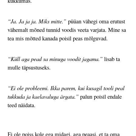
kukkumas.
“Ja. Ja ja ja. Miks mitte.”
püüan vähegi oma erutust
vähemalt mõned tunnid voodis veeta varjata. Mine sa
tea mis mõtted kanada poisil peas mõlguvad.
“Küll aga pead sa minuga voodit jagama.”
lisab ta
mulle täpsustuseks.
“Ei ole probleemi. Ikka parem, kui kusagil tooli peal
tukkuda ja kaelavaluga ärgata.”
palun poisil endale
teed näidata.
.
Ei ole poiss kole ega midagi, aga peaasi, et ta oma